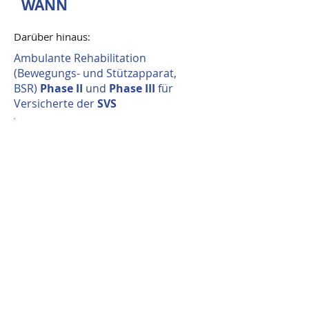
WANN
Darüber hinaus:
Ambulante Rehabilitation
(Bewegungs- und Stützapparat,
BSR)
Phase II
und
Phase III
für
Versicherte der
SVS
WAS
ist "ambulante Rehabilitation
BSR
"
Phase II
?
ist "ambulante Rehabilitation
WAS
BSR
"
Phase III
?
WIE