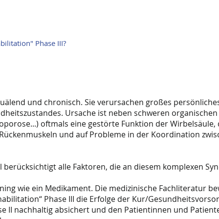
litation" Phase III?
uälend und chronisch. Sie verursachen großes persönliches
dheitszustandes. Ursache ist neben schweren organische
oporose...) oftmals eine gestörte Funktion der Wirbelsäule,
Rückenmuskeln und auf Probleme in der Koordination zwi
 berücksichtigt alle Faktoren, die an diesem komplexen Synd
ning wie ein Medikament. Die medizinische Fachliteratur bew
bilitation“ Phase III die Erfolge der Kur/Gesundheitsvorsor
e II nachhaltig absichert und den Patientinnen und Patiente